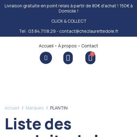
Livraison gratuite en point relais à partir de 80€ d'achat ! 150€ à
Domicile !
CLICK & COLLECT
Tel : 03.84.71.18.29 - contact@chezlaurettedole.fr
Accueil
•
À propos
•
Contact
Accueil
Marques
PLANTIN
Liste des