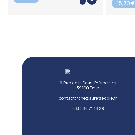
15,70 €
6 Rue de la Sous-Préfecture
39100 Dole
contact@chezlaurettedole.fr
+333 84 71 18 29