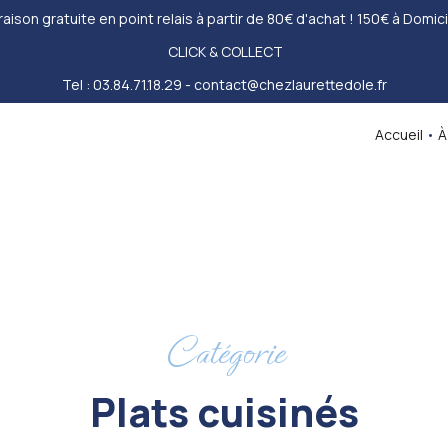
raison gratuite en point relais à partir de 80€ d'achat ! 150€ à Domici
CLICK & COLLECT
Tel : 03.84.71.18.29 - contact@chezlaurettedole.fr
Accueil
•
À
Catégorie
Plats cuisinés