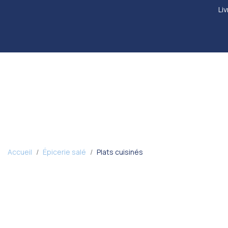
Liv
Accueil
Épicerie salé
Plats cuisinés