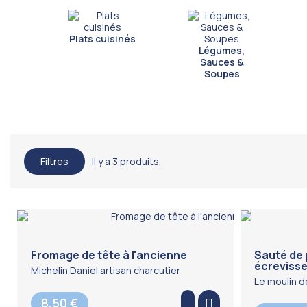
Plats cuisinés
Légumes,
Sauces &
Soupes
Filtres
Il y a 3 produits.
Fromage de tête à l'ancienne
Sauté de 
écrevisse
Michelin Daniel artisan charcutier
Le moulin d
8,50 €