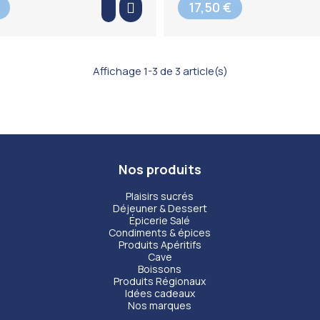
17,50 €
Affichage 1-3 de 3 article(s)
Nos produits
Plaisirs sucrés
Déjeuner & Dessert
Épicerie Salé
Condiments & épices
Produits Apéritifs
Cave
Boissons
Produits Régionaux
Idées cadeaux
Nos marques