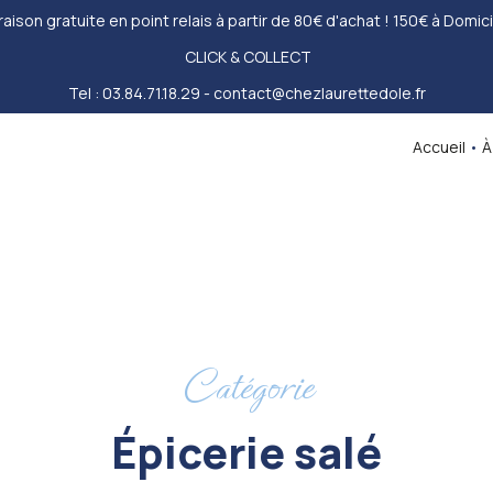
raison gratuite en point relais à partir de 80€ d'achat ! 150€ à Domici
CLICK & COLLECT
Tel : 03.84.71.18.29 - contact@chezlaurettedole.fr
Accueil
•
À
Catégorie
Épicerie salé