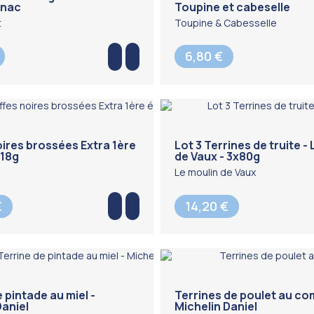
gnac
Toupine et cabeselle
t
Toupine & Cabesselle
6,80 €
oires brossées Extra 1ère
Lot 3 Terrines de truite -
 18g
de Vaux - 3x80g
Le moulin de Vaux
€
14,20 €
 pintade au miel -
Terrines de poulet au co
Daniel
Michelin Daniel