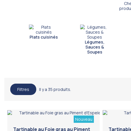
Che
produi
Plats cuisinés
Légumes,
Sauces &
Soupes
Filtres
Il y a 35 produits.
Nouveau
Tartinable au Foie gras au Piment
Tartinable