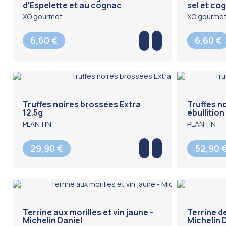
d'Espelette et au cognac
sel et co
XO gourmet
XO gourme
6,60 €
6,60 €
Truffes noires brossées Extra
Truffes n
12.5g
ébullition
PLANTIN
PLANTIN
29,90 €
52,90 
Terrine aux morilles et vin jaune -
Terrine de
Michelin Daniel
Michelin 